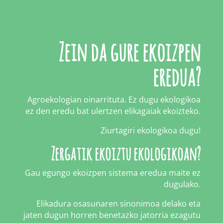
Zein da gure ekoizpen
eredua?
Agroekologian oinarrituta. Ez dugu ekologikoa
ez den eredu bat ulertzen elikagaiak ekoizteko.
Ziurtagiri ekologikoa dugu!
Zergatik ekoiztu ekologikoan?
Gau egungo ekoizpen sistema eredua maite ez
dugulako.
Elikadura osasunaren sinonimoa delako eta
jaten dugun horren benetazko jatorria ezagutu