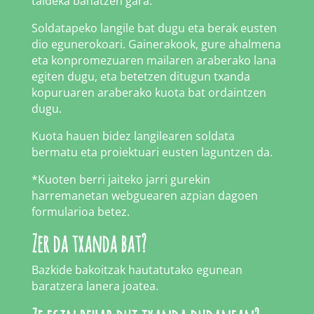
taldeka banatzen gara.
Soldatapeko langile bat dugu eta berak eusten
dio egunerokoari. Gainerakook, gure ahalmena
eta konpromezuaren mailaren araberako lana
egiten dugu, eta betetzen ditugun txanda
kopuruaren araberako kuota bat ordaintzen
dugu.
Kuota hauen bidez langilearen soldata
bermatu eta proiektuari eusten laguntzen da.
*Kuoten berri jaiteko jarri gurekin
harremanetan webguearen azpian dagoen
formularioa betez.
Zer da txanda bat?
Bazkide bakoitzak hautatutako egunean
baratzera lanera joatea.