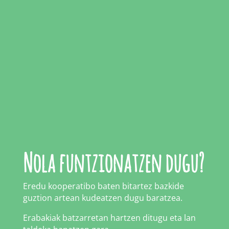
Nola funtzionatzen dugu?
Eredu kooperatibo baten bitartez bazkide
guztion artean kudeatzen dugu baratzea.
Erabakiak batzarretan hartzen ditugu eta lan