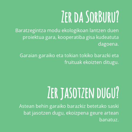
Zer da SorBuru?
Baratzegintza modu ekologikoan lantzen duen
proiektua gara, kooperatiba gisa kudeatuta
dagoena.
Garaian garaiko eta tokian tokiko barazki eta
fruituak ekoizten ditugu.
Zer jasotzen dugu?
Astean behin garaiko barazkiz betetako saski
bat jasotzen dugu, ekoizpena geure artean
banatuz.