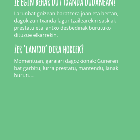
Ze egin behar dut txanda dudanean?
Larunbat goizean baratzera joan eta bertan,
dagokizun txanda-laguntzailearekin saskiak
prestatu eta lantxo desbedinak burutuko
dituzue elkarrekin.
Zer ‘lantxo’ dira horiek?
Momentuan, garaiari dagozkionak: Guneren
bat garbitu, lurra prestatu, mantendu, lanak
burutu…