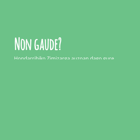
Leaflet
, ©
OpenStreetMap
contributors
Non gaude?
Hondarribiko Zimizarga auzoan dago gure
baratzea
,
Botika agroaldean
.
Hondarribiko Udalak bultzatutako proiektu bat
da Botika Agroaldea, honako helburu nagusiak
dituena: nekazaritzako sektorean enplegua
sortzea eta kalitatezko produktu ekologikoen
eskaintza zabala garatzea.
Bisitatu gaitzazu!
Larunbata goizetan izaten gara baratzean eta