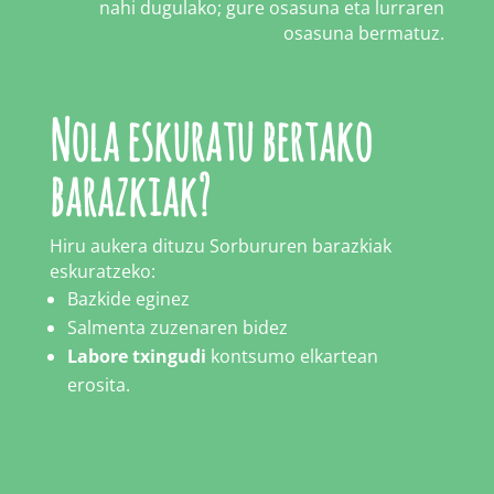
nahi dugulako; gure osasuna eta lurraren
osasuna bermatuz.
Nola eskuratu bertako
barazkiak?
Hiru aukera dituzu Sorbururen barazkiak
eskuratzeko:
Bazkide eginez
Salmenta zuzenaren bidez
Labore txingudi
kontsumo elkartean
erosita.